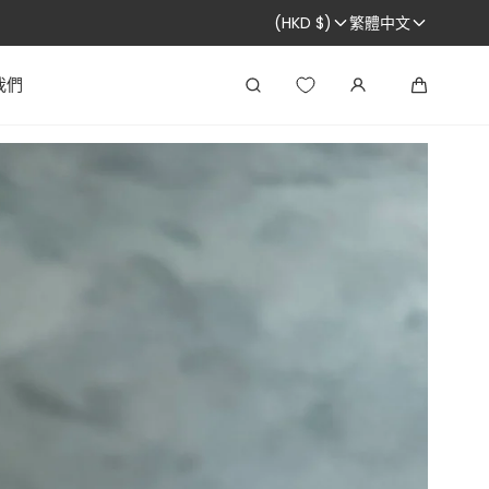
(HKD $)
繁體中文
我們
搜
大
尋
車