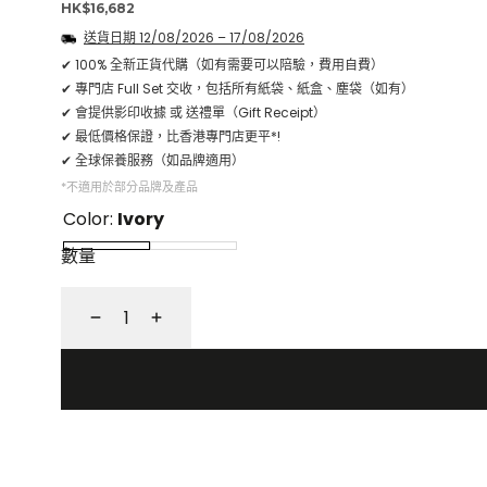
正
HK$16,682
常
送貨日期
12/08/2026
–
17/08/2026
價
✔ 100% 全新正貨代購（如有需要可以陪驗，費用自費）
格
✔ 專門店 Full Set 交收，包括所有紙袋、紙盒、塵袋（如有）
✔ 會提供影印收據 或 送禮單（Gift Receipt）
✔ 最低價格保證，比香港專門店更平*!
✔ 全球保養服務（如品牌適用）
*不適用於部分品牌及產品
Color:
Ivory
數量
減
增
少
加