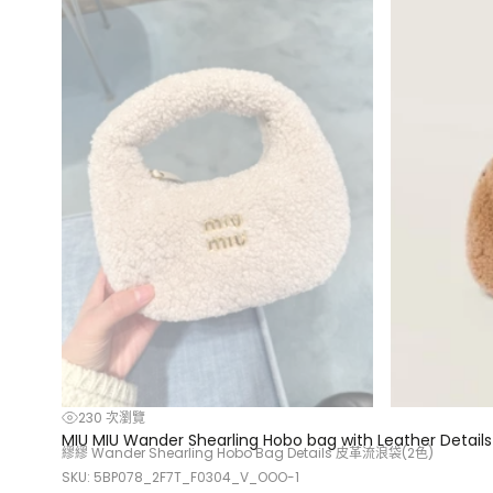
230 次瀏覽
MIU MIU Wander Shearling Hobo bag with Leather Details
繆繆 Wander Shearling Hobo Bag Details 皮革流浪袋(2色)
SKU: 5BP078_2F7T_F0304_V_OOO-1