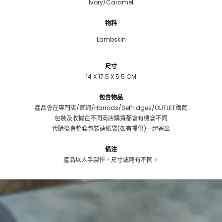
Ivory/Caramel
物料
Lambskin
尺寸
14 X 17.5 X 5.5 CM
包含物品
產品會在專門店/官網/Harrods/Selfridges/OUTLET購買
包裝及收據在不同商店購買都會有機會不同
代購後會整套包裝連紙袋(如有提供)一起寄出
備注
產品以人手製作，尺寸或略有不同。