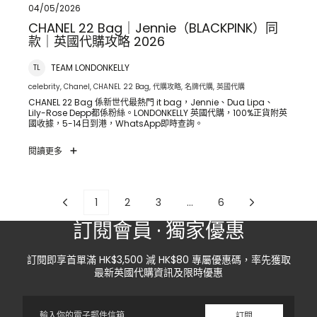
04/05/2026
CHANEL 22 Bag｜Jennie（BLACKPINK）同
款｜英國代購攻略 2026
TEAM LONDONKELLY
TL
celebrity
, Chanel
, CHANEL 22 Bag
, 代購攻略
, 名牌代購
, 英國代購
CHANEL 22 Bag 係新世代最熱門 it bag，Jennie、Dua Lipa、
Lily-Rose Depp都係粉絲。LONDONKELLY 英國代購，100%正貨附英
國收據，5-14日到港，WhatsApp即時查詢。
閱讀更多
1
2
3
…
6
訂閱會員 · 獨家優惠
訂閱即享首單滿 HK$3,500 減 HK$80 專屬優惠碼，率先獲取
最新英國代購資訊及限時優惠
電
訂閱