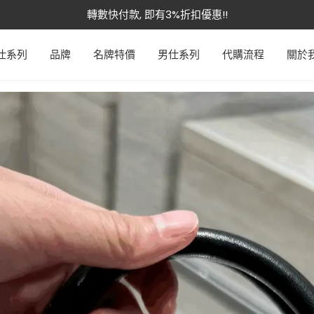
轉數快付款, 即有3%折扣優惠!!
本週特價 - Dior 低至7折
仕系列
品牌
名牌特價
男仕系列
代購流程
關於