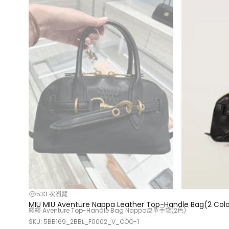
533 次瀏覽
MIU MIU Aventure Nappa Leather Top-Handle Bag(2 Colo
繆繆 Aventure Top-Handle Bag Nappa皮革手袋(2色)
SKU: 5BB169_2BBL_F0002_V_OOO-1