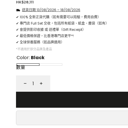
正
HK$28,111
常
送貨日期
13/08/2026
–
18/08/2026
價
✔ 100% 全新正貨代購（如有需要可以陪驗，費用自費）
格
✔ 專門店 Full Set 交收，包括所有紙袋、紙盒、塵袋（如有）
✔ 會提供影印收據 或 送禮單（Gift Receipt）
✔ 最低價格保證，比香港專門店更平*!
✔ 全球保養服務（如品牌適用）
*不適用於部分品牌及產品
Color:
Black
數量
減
增
少
加