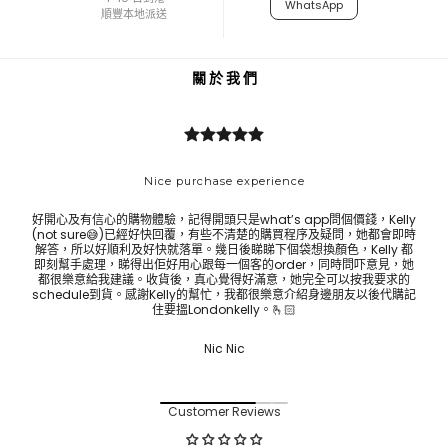
WhatsApp
順豐本地派送
關 於 我 們
Nice purchase experience
好開心及有信心的購物體驗，記得開頭只是what’s app問個價錢，Kelly
Bes
(not sure😅)已經好快回覆，有些不清楚的購買程序及疑問，她都會即時
ask 
解答，所以好順利及好快就落單。幾日後睇睇下個袋想換顏色，Kelly 都
即刻幫手處理，睇得出佢好用心跟每一個客的order，同時問吓意見，她
都很樂意給我建議。收貨後，真心覺得好滿意，她完全可以按我要求的
schedule到貨。感謝Kelly的幫忙，我都很樂意介紹身邊朋友以後代購記
住要搵Londonkelly。🫰🏻
Nic Nic
Customer Reviews