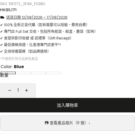
SKU: 5IF072_2F4N_F03BU
正
HK$5,171
常
送貨日期
12/08/2026
–
17/08/2026
價
格
✔ 100% 全新正貨代購（如有需要可以陪驗，費用自費）
✔ 專門店 Full Set 交收，包括所有紙袋、紙盒、塵袋（如有）
✔ 會提供影印收據 或 送禮單（Gift Receipt）
✔ 最低價格保證，比香港專門店更平*!
✔ 全球保養服務（如品牌適用）
*不適用於部分品牌及產品
Color:
Blue
數量
減
增
少
加
加入購物車
📷 查看產品相片（9 張）↓