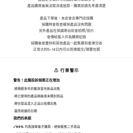
產品購買後無法取消或退款，購買前請先考慮清楚
產品下單後，本店會去專門店採購
採購時會檢查確保產品沒有問題
另外產品在英國寄出前會拍照/拍片
會傳給客人作為購買紀錄
採購後會盡快和其他產品一起集運到香港交收
正常大約5-14日內可以到港面交/順豐包郵
⚠ 行業警示
警告！此類投訴個案正在增加
將積壓多年的舊貨冒充新品出售
將已使用的產品偽裝成未開封商品
將仿冒品混入正品以低價出售
竄改收據的日期
我們的承諾
✓
99%
均為接單後才購買，絕無販售二手商品