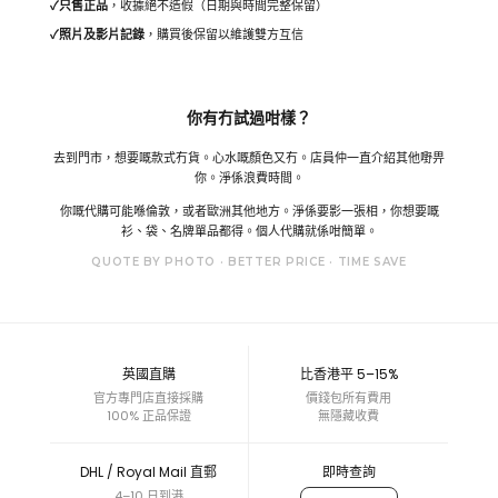
✓
只售正品
，收據絕不造假（日期與時間完整保留）
✓
照片及影片記錄
，購買後保留以維護雙方互信
你有冇試過咁樣？
去到門市，想要嘅款式冇貨。心水嘅顏色又冇。店員仲一直介紹其他嘢畀
你。淨係浪費時間。
你嘅代購可能喺倫敦，或者歐洲其他地方。淨係要影一張相，你想要嘅
衫、袋、名牌單品都得。個人代購就係咁簡單。
QUOTE BY PHOTO · BETTER PRICE · TIME SAVE
英國直購
比香港平 5–15%
官方專門店直接採購
價錢包所有費用
100% 正品保證
無隱藏收費
DHL / Royal Mail 直郵
即時查詢
4–10 日到港