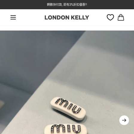
本週特價 - Dior 低至7折
轉數快付款, 即有3%折扣優惠!!
跳至內容
大
車