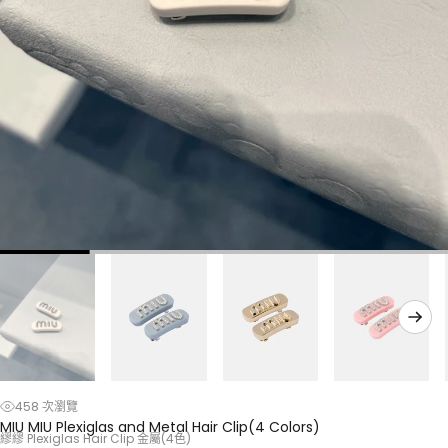
458 次瀏覽
MIU MIU Plexiglas and Metal Hair Clip(4 Colors)
繆繆 Plexiglas Hair Clip 金屬(4色)