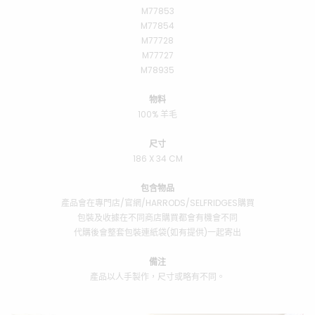
M77853
M77854
M77728
M77727
M78935
物料
100% 羊毛
尺寸
186 X 34 CM
包含物品
產品會在專門店/官網/HARRODS/SELFRIDGES購買
包裝及收據在不同商店購買都會有機會不同
代購後會整套包裝連紙袋(如有提供)一起寄出
備注
產品以人手製作，尺寸或略有不同。