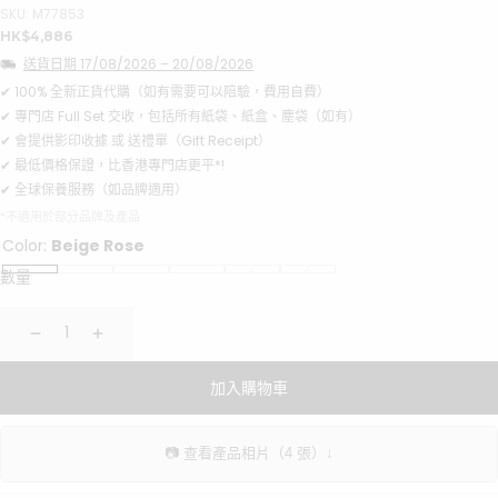
SKU: M77853
正
HK$4,886
常
送貨日期
17/08/2026
–
20/08/2026
價
格
✔ 100% 全新正貨代購（如有需要可以陪驗，費用自費）
✔ 專門店 Full Set 交收，包括所有紙袋、紙盒、塵袋（如有）
✔ 會提供影印收據 或 送禮單（Gift Receipt）
✔ 最低價格保證，比香港專門店更平*!
✔ 全球保養服務（如品牌適用）
*不適用於部分品牌及產品
Color:
Beige Rose
數量
減
增
少
加
加入購物車
📷 查看產品相片（4 張）↓