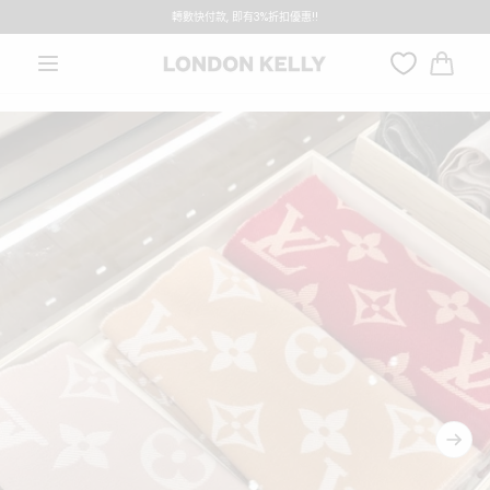
銅鑼灣門市: 13/08 及 14/08 休息
本週特價 - Dior 低至7折
跳至內容
轉數快付款, 即有3%折扣優惠!!
大
車