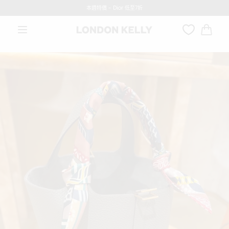
轉數快付款, 即有3%折扣優惠!!
本週特價 - Dior 低至7折
跳至內容
大
車