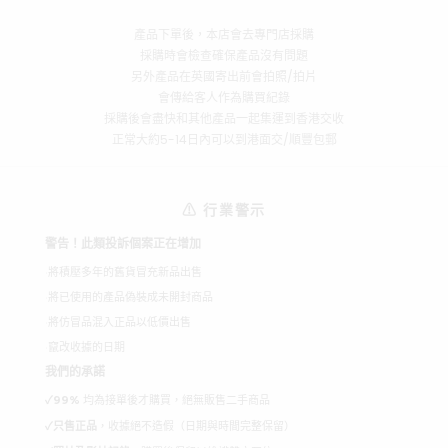
產品下單後，本店會去專門店採購
採購時會檢查確保產品沒有問題
另外產品在英國寄出前會拍照/拍片
會傳給客人作為購買紀錄
採購後會盡快和其他產品一起集運到香港交收
正常大約5-14日內可以到港面交/順豐包郵
⚠ 行業警示
警告！此類投訴個案正在增加
將積壓多年的舊貨冒充新品出售
將已使用的產品偽裝成未開封商品
將仿冒品混入正品以低價出售
竄改收據的日期
我們的承諾
✓
99%
均為接單後才購買，絕無販售二手商品
✓
只售正品
，收據絕不造假（日期與時間完整保留）