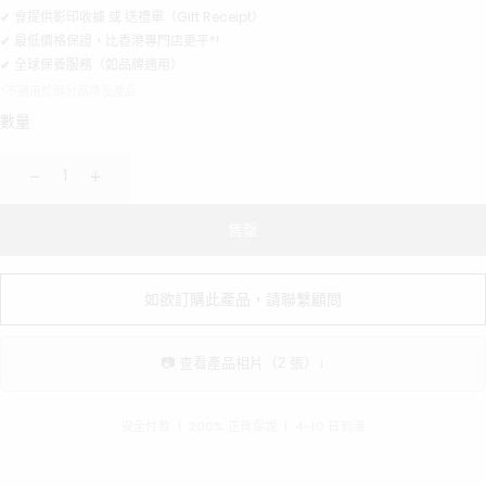
✔ 會提供影印收據 或 送禮單（Gift Receipt）
✔ 最低價格保證，比香港專門店更平*!
✔ 全球保養服務（如品牌適用）
*不適用於部分品牌及產品
數量
減
增
少
加
售罄
如欲訂購此產品，請聯繫顧問
📷 查看產品相片（2 張）↓
安全付款 | 200% 正貨保證 | 4–10 日到港