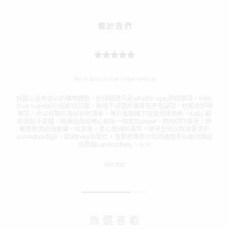
關 於 我 們
Nice purchase experience
好開心及有信心的購物體驗，記得開頭只是what’s app問個價錢，Kelly
Bes
(not sure😅)已經好快回覆，有些不清楚的購買程序及疑問，她都會即時
ask 
解答，所以好順利及好快就落單。幾日後睇睇下個袋想換顏色，Kelly 都
即刻幫手處理，睇得出佢好用心跟每一個客的order，同時問吓意見，她
都很樂意給我建議。收貨後，真心覺得好滿意，她完全可以按我要求的
schedule到貨。感謝Kelly的幫忙，我都很樂意介紹身邊朋友以後代購記
住要搵Londonkelly。🫰🏻
Nic Nic
你 還 喜 歡