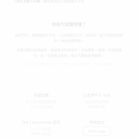
✓
照片及影片記錄
，購買後保留以維護雙方互信
你有冇試過咁樣？
去到門市，想要嘅款式冇貨。心水嘅顏色又冇。店員仲一直介紹其他嘢畀
你。淨係浪費時間。
你嘅代購可能喺倫敦，或者歐洲其他地方。淨係要影一張相，你想要嘅
衫、袋、名牌單品都得。個人代購就係咁簡單。
QUOTE BY PHOTO · BETTER PRICE · TIME SAVE
英國直購
比香港平 5–15%
官方專門店直接採購
價錢包所有費用
100% 正品保證
無隱藏收費
DHL / Royal Mail 直郵
即時查詢
4–10 日到港
WhatsApp
順豐本地派送