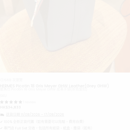
568 次瀏覽
HERMES Picotin 18 Gris Meyer GHW Leather(Grey GHW)
愛馬仕 Picotin 18 Gris Meyer GHW 皮革手袋(灰色金扣)
SKU:
1 review
正
HK$34,833
常
送貨日期
11/08/2026
–
17/08/2026
價
格
✔ 100% 全新正貨代購（如有需要可以陪驗，費用自費）
✔ 專門店 Full Set 交收，包括所有紙袋、紙盒、塵袋（如有）