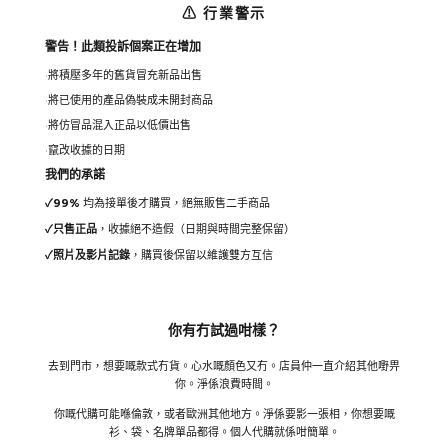
⚠ 行業警示
警告！此類投訴個案正在增加
將積壓多年的舊貨冒充新品出售
將已使用的產品偽裝成未開封商品
將仿冒品混入正品以低價出售
竄改收據的日期
我們的承諾
✓
99%
均為接單後才購買，絕無販售二手商品
✓
只售正品
，收據絕不造假（日期與時間完整保留）
✓
照片及影片記錄
，購買後保留以維護雙方互信
你有冇試過咁樣？
去到門市，想要嘅款式冇貨。心水嘅顏色又冇。店員仲一直介紹其他嘢畀
你。淨係浪費時間。
你嘅代購可能喺倫敦，或者歐洲其他地方。淨係要影一張相，你想要嘅
衫、袋、名牌單品都得。個人代購就係咁簡單。