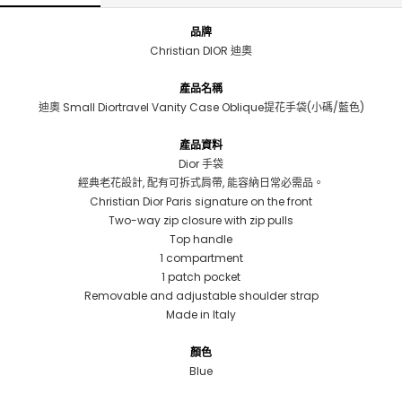
品牌
Christian DIOR 迪奧
產品名稱
迪奧 Small Diortravel Vanity Case Oblique提花手袋(小碼/藍色)
產品資料
Dior 手袋
經典老花設計, 配有可拆式肩帶, 能容納日常必需品。
Christian Dior Paris signature on the front
Two-way zip closure with zip pulls
Top handle
1 compartment
1 patch pocket
Removable and adjustable shoulder strap
Made in Italy
顏色
Blue