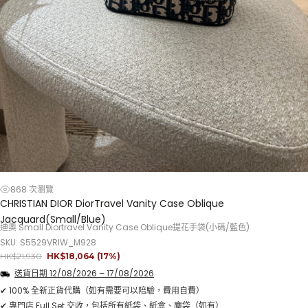
868 次瀏覽
CHRISTIAN DIOR DiorTravel Vanity Case Oblique
Jacquard(Small/Blue)
迪奧 Small Diortravel Vanity Case Oblique提花手袋(小碼/藍色)
SKU: S5529VRIW_M928
正
銷
HK$21,930
HK$18,064
(17%)
常
售
送貨日期
12/08/2026
–
17/08/2026
價
價
格
格
✔ 100% 全新正貨代購（如有需要可以陪驗，費用自費）
✔ 專門店 Full Set 交收，包括所有紙袋、紙盒、塵袋（如有）