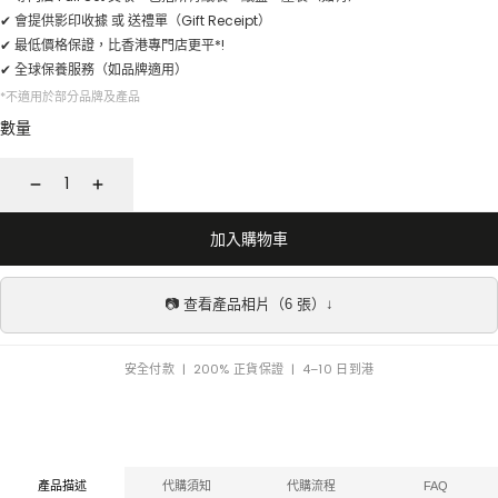
✔ 會提供影印收據 或 送禮單（Gift Receipt）
✔ 最低價格保證，比香港專門店更平*!
✔ 全球保養服務（如品牌適用）
*不適用於部分品牌及產品
數量
減
增
少
加
加入購物車
📷 查看產品相片（6 張）↓
安全付款 | 200% 正貨保證 | 4–10 日到港
產品描述
代購須知
代購流程
FAQ