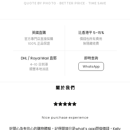
QUOTE BY PHOTO · BETTER PRICE · TIME SAVE
英國直購
比香港平 5–15%
官方專門店直接採購
價錢包所有費用
100% 正品保證
無隱藏收費
DHL / Royal Mail 直郵
即時查詢
4–10 日到港
WhatsApp
順豐本地派送
關 於 我 們
Nice purchase experience
好開心及有信心的購物體驗，記得開頭只是what’s app問個價錢，Kelly
Bes