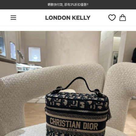
轉數快付款, 即有3%折扣優惠!!
本週特價 - Dior 低至7折
跳至內容
大
車