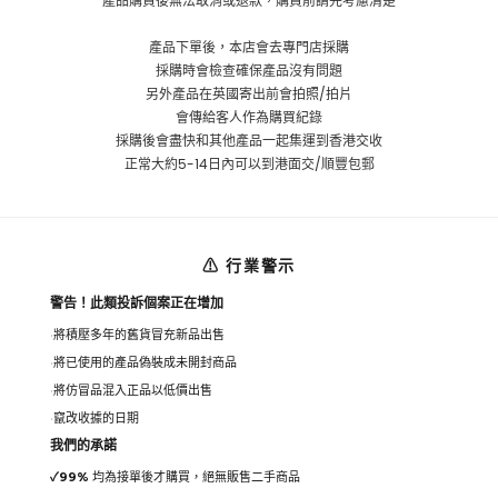
產品購買後無法取消或退款，購買前請先考慮清楚
產品下單後，本店會去專門店採購
採購時會檢查確保產品沒有問題
另外產品在英國寄出前會拍照/拍片
會傳給客人作為購買紀錄
採購後會盡快和其他產品一起集運到香港交收
正常大約5-14日內可以到港面交/順豐包郵
⚠ 行業警示
警告！此類投訴個案正在增加
將積壓多年的舊貨冒充新品出售
將已使用的產品偽裝成未開封商品
將仿冒品混入正品以低價出售
竄改收據的日期
我們的承諾
✓
99%
均為接單後才購買，絕無販售二手商品