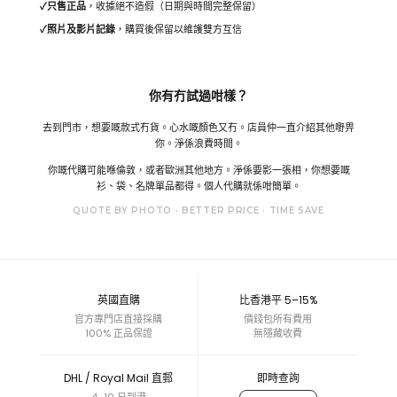
✓
只售正品
，收據絕不造假（日期與時間完整保留）
✓
照片及影片記錄
，購買後保留以維護雙方互信
你有冇試過咁樣？
去到門市，想要嘅款式冇貨。心水嘅顏色又冇。店員仲一直介紹其他嘢畀
你。淨係浪費時間。
你嘅代購可能喺倫敦，或者歐洲其他地方。淨係要影一張相，你想要嘅
衫、袋、名牌單品都得。個人代購就係咁簡單。
QUOTE BY PHOTO · BETTER PRICE · TIME SAVE
英國直購
比香港平 5–15%
官方專門店直接採購
價錢包所有費用
100% 正品保證
無隱藏收費
DHL / Royal Mail 直郵
即時查詢