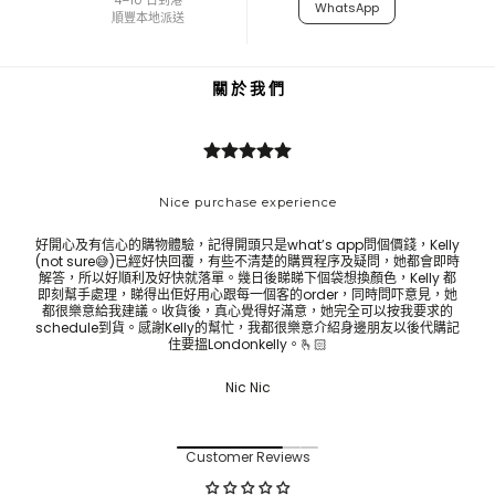
4–10 日到港
WhatsApp
順豐本地派送
關 於 我 們
Nice purchase experience
好開心及有信心的購物體驗，記得開頭只是what’s app問個價錢，Kelly
Bes
(not sure😅)已經好快回覆，有些不清楚的購買程序及疑問，她都會即時
ask 
解答，所以好順利及好快就落單。幾日後睇睇下個袋想換顏色，Kelly 都
即刻幫手處理，睇得出佢好用心跟每一個客的order，同時問吓意見，她
都很樂意給我建議。收貨後，真心覺得好滿意，她完全可以按我要求的
schedule到貨。感謝Kelly的幫忙，我都很樂意介紹身邊朋友以後代購記
住要搵Londonkelly。🫰🏻
Nic Nic
Customer Reviews