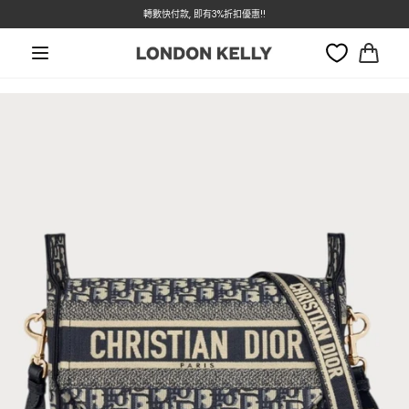
本週特價 - Dior 低至7折
轉數快付款, 即有3%折扣優惠!!
跳至內容
大
車