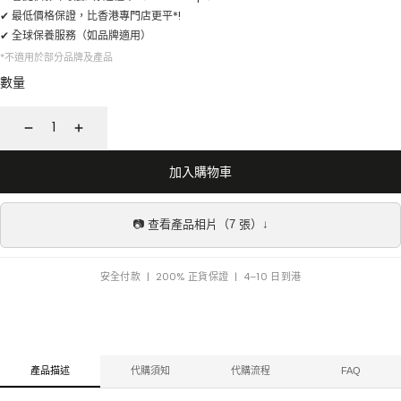
✔ 最低價格保證，比香港專門店更平*!
✔ 全球保養服務（如品牌適用）
*不適用於部分品牌及產品
數量
減
增
少
加
加入購物車
📷 查看產品相片（7 張）↓
安全付款 | 200% 正貨保證 | 4–10 日到港
產品描述
代購須知
代購流程
FAQ