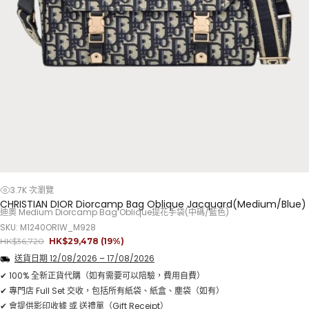
3.7K 次瀏覽
CHRISTIAN DIOR Diorcamp Bag Oblique Jacquard(Medium/Blue)
迪奧 Medium Diorcamp Bag Oblique提花手袋(中碼/藍色)
SKU: M1240ORIW_M928
正
銷
HK$36,720
HK$29,478
(19%)
常
售
送貨日期
12/08/2026
–
17/08/2026
價
價
格
格
✔ 100% 全新正貨代購（如有需要可以陪驗，費用自費）
✔ 專門店 Full Set 交收，包括所有紙袋、紙盒、塵袋（如有）
✔ 會提供影印收據 或 送禮單（Gift Receipt）