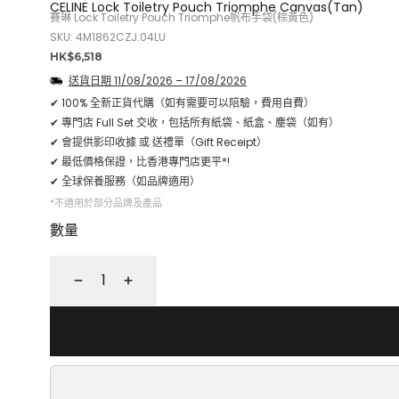
CELINE Lock Toiletry Pouch Triomphe Canvas(Tan)
賽琳 Lock Toiletry Pouch Triomphe帆布手袋(棕黃色)
SKU: 4M1862CZJ.04LU
正
HK$6,518
常
送貨日期
11/08/2026
–
17/08/2026
價
✔ 100% 全新正貨代購（如有需要可以陪驗，費用自費）
格
✔ 專門店 Full Set 交收，包括所有紙袋、紙盒、塵袋（如有）
✔ 會提供影印收據 或 送禮單（Gift Receipt）
✔ 最低價格保證，比香港專門店更平*!
✔ 全球保養服務（如品牌適用）
*不適用於部分品牌及產品
數量
減
增
少
加