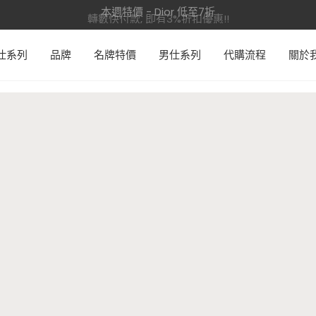
本週特價 - Dior 低至7折
轉數快付款, 即有3%折扣優惠!!
仕系列
品牌
名牌特價
男仕系列
代購流程
關於