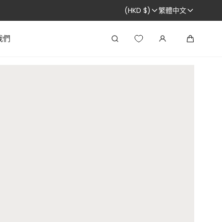
(HKD $)
繁體中文
我們
搜
大
尋
車