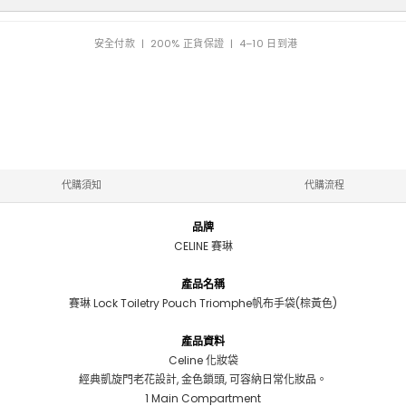
安全付款 | 200% 正貨保證 | 4–10 日到港
代購須知
代購流程
品牌
CELINE 賽琳
產品名稱
賽琳 Lock Toiletry Pouch Triomphe帆布手袋(棕黃色)
產品資料
Celine 化妝袋
經典凱旋門老花設計, 金色鎖頭, 可容納日常化妝品。
1 Main Compartment