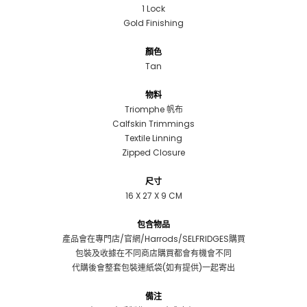
1 Lock
Gold Finishing
顏色
Tan
物料
Triomphe 帆布
Calfskin Trimmings
Textile Linning
Zipped Closure
尺寸
16 X 27 X 9 CM
包含物品
產品會在專門店/官網/Harrods/SELFRIDGES購買
包裝及收據在不同商店購買都會有機會不同
代購後會整套包裝連紙袋(如有提供)一起寄出
備注