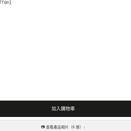
/Tan)
加入購物車
📷 查看產品相片（6 張）↓