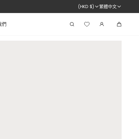
(HKD $)
繁體中文
我們
搜
大
尋
車