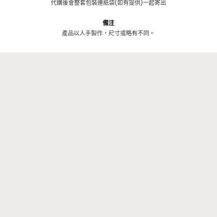
代購後會整套包裝連紙袋(如有提供)一起寄出
備注
產品以人手製作，尺寸或略有不同。