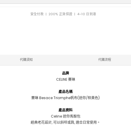
安全付款 | 200% 正貨保證 | 4–10 日到港
代購須知
代購流程
品牌
CELINE 賽琳
產品名稱
賽琳 Besace Triomphe帆布(迷你/棕黃色)
產品資料
Celine
迷你馬𩣑包
經典老花設計, 可以斜咩或肩, 適合日常使用。