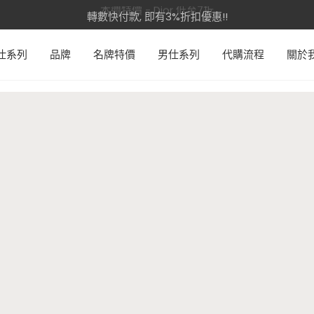
本週特價 - Dior 低至7折
轉數快付款, 即有3%折扣優惠!!
仕系列
品牌
名牌特價
男仕系列
代購流程
關於