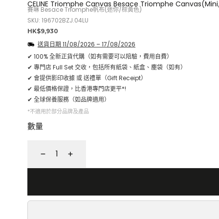
CELINE Triomphe Canvas Besace Triomphe Canvas(Mini
賽琳 Besace Triomphe帆布(迷你/棕黃色)
SKU: 196702BZJ.04LU
正
HK$9,930
常
送貨日期
11/08/2026
–
17/08/2026
價
✔ 100% 全新正貨代購（如有需要可以陪驗，費用自費）
格
✔ 專門店 Full Set 交收，包括所有紙袋、紙盒、塵袋（如有）
✔ 會提供影印收據 或 送禮單（Gift Receipt）
✔ 最低價格保證，比香港專門店更平*!
✔ 全球保養服務（如品牌適用）
*不適用於部分品牌及產品
數量
減
增
少
加