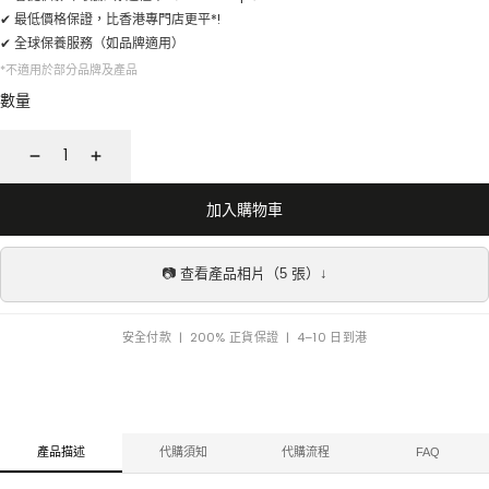
✔ 最低價格保證，比香港專門店更平*!
✔ 全球保養服務（如品牌適用）
*不適用於部分品牌及產品
數量
減
增
少
加
加入購物車
📷 查看產品相片（5 張）↓
安全付款 | 200% 正貨保證 | 4–10 日到港
產品描述
代購須知
代購流程
FAQ