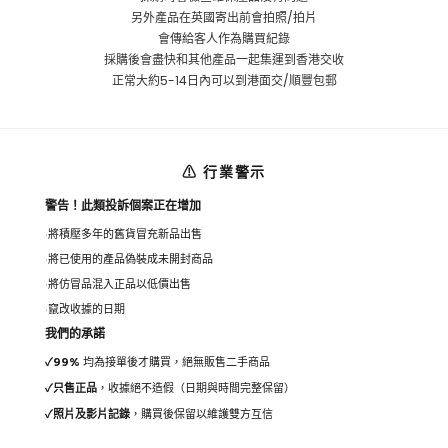
另外產品在英國寄出前會拍照/拍片
會傳給客人作為購買紀錄
採購後會盡快和其他產品一起集運到香港交收
正常大約5-14日內可以到港面交/順豐包郵
⚠ 行業警示
警告！此類投訴個案正在增加
將積壓多年的舊貨冒充新品出售
將已使用的產品偽裝成未開封商品
將仿冒品混入正品以低價出售
竄改收據的日期
我們的承諾
✓
99%
均為接單後才購買，絕無販售二手商品
✓
只售正品
，收據絕不造假（日期與時間完整保留）
✓
照片及影片記錄
，購買後保留以維護雙方互信