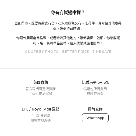
你有冇試過咁樣？
去到門市，想要嘅款式冇貨。心水嘅顏色又冇。店員仲一直介紹其他嘢畀
你。淨係浪費時間。
你嘅代購可能喺倫敦，或者歐洲其他地方。淨係要影一張相，你想要嘅
衫、袋、名牌單品都得。個人代購就係咁簡單。
QUOTE BY PHOTO · BETTER PRICE · TIME SAVE
英國直購
比香港平 5–15%
官方專門店直接採購
價錢包所有費用
100% 正品保證
無隱藏收費
DHL / Royal Mail 直郵
即時查詢
4–10 日到港
WhatsApp
順豐本地派送