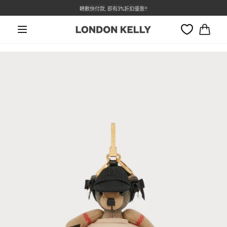
本週特價 - Dior 低至7折
轉數快付款, 即有3%折扣優惠!!
跳至內容
大
車