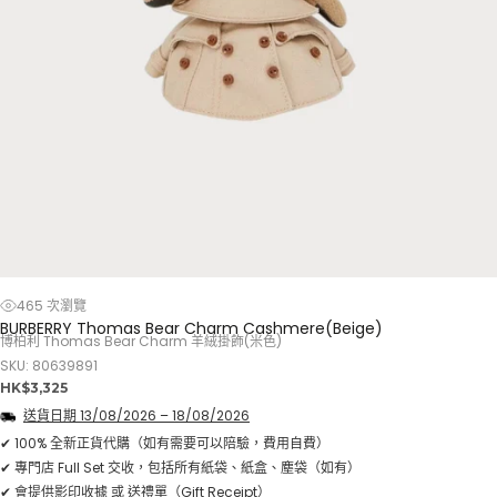
465 次瀏覽
BURBERRY Thomas Bear Charm Cashmere(Beige)
博柏利 Thomas Bear Charm 羊絨掛飾(米色)
SKU: 80639891
正
HK$3,325
常
送貨日期
13/08/2026
–
18/08/2026
價
格
✔ 100% 全新正貨代購（如有需要可以陪驗，費用自費）
✔ 專門店 Full Set 交收，包括所有紙袋、紙盒、塵袋（如有）
✔ 會提供影印收據 或 送禮單（Gift Receipt）