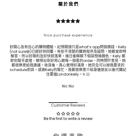
關 於 我 們
Nice purchase experience
好開心及有信心的購物體驗，記得開頭只是what’s app問個價錢，Kelly
Bes
(not sure😅)已經好快回覆，有些不清楚的購買程序及疑問，她都會即時
ask 
解答，所以好順利及好快就落單。幾日後睇睇下個袋想換顏色，Kelly 都
即刻幫手處理，睇得出佢好用心跟每一個客的order，同時問吓意見，她
都很樂意給我建議。收貨後，真心覺得好滿意，她完全可以按我要求的
schedule到貨。感謝Kelly的幫忙，我都很樂意介紹身邊朋友以後代購記
住要搵Londonkelly。🫰🏻
Nic Nic
Customer Reviews
Be the first to write a review