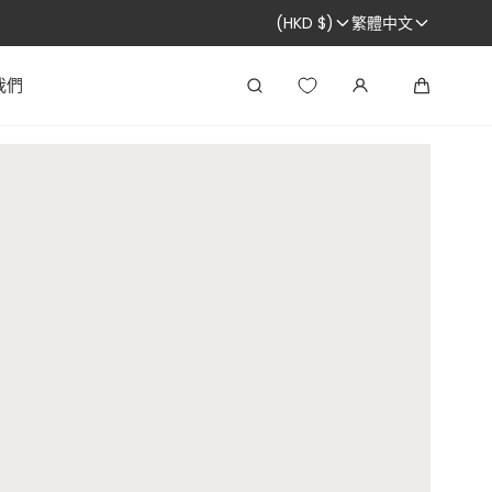
(HKD $)
繁體中文
我們
搜
大
尋
車