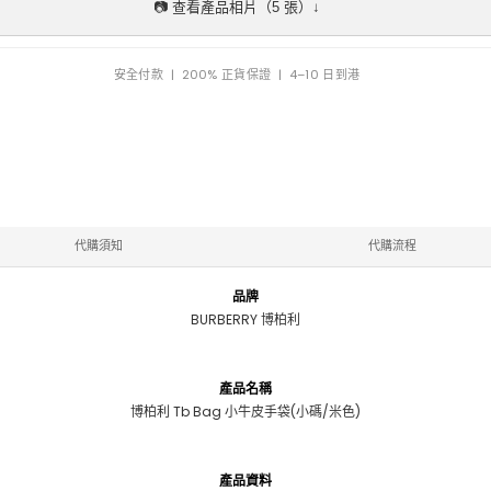
📷 查看產品相片（5 張）↓
安全付款 | 200% 正貨保證 | 4–10 日到港
代購須知
代購流程
品牌
BURBERRY 博柏利
產品名稱
博柏利 Tb Bag 小牛皮手袋(小碼/米色)
產品資料