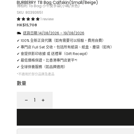
BURBERRY TB Bag Calfskin(Small/Beige)
博柏利 Tb Bag 小牛皮手袋(小碼/米色)
SKU: 80393651
1 review
正
HK$15,708
常
送貨日期
14/08/2026
–
19/08/2026
價
✔ 100% 全新正貨代購（如有需要可以陪驗，費用自費）
格
✔ 專門店 Full Set 交收，包括所有紙袋、紙盒、塵袋（如有）
✔ 會提供影印收據 或 送禮單（Gift Receipt）
✔ 最低價格保證，比香港專門店更平*!
✔ 全球保養服務（如品牌適用）
*不適用於部分品牌及產品
數量
減
增
少
加