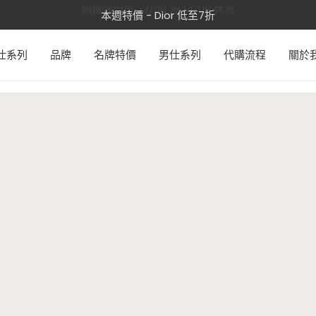
銅鑼灣門市: 13/08 及 14/08 休息
轉數快付款, 即有3%折扣優惠!!
本週特價 - Dior 低至7折
仕系列
品牌
名牌特價
男仕系列
代購流程
關於