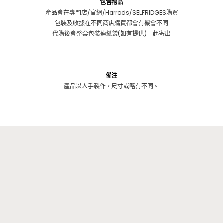
包含物品
產品會在專門店/官網/Harrods/SELFRIDGES購買
包裝及收據在不同商店購買都會有機會不同
代購後會整套包裝連紙袋(如有提供)一起寄出
備注
產品以人手製作，尺寸或略有不同。