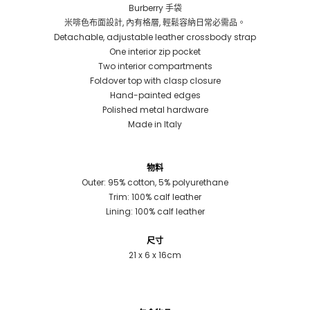
Burberry 手袋
米啡色布面設計, 內有格層, 輕鬆容納日常必需品。
Detachable, adjustable leather crossbody strap
One interior zip pocket
Two interior compartments
Foldover top with clasp closure
Hand-painted edges
Polished metal hardware
Made in Italy
物料
Outer: 95% cotton, 5% polyurethane
Trim: 100% calf leather
Lining: 100% calf leather
尺寸
21 x 6 x 16cm