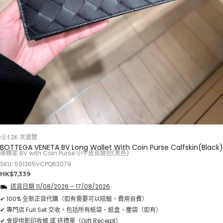
1.2K 次瀏覽
BOTTEGA VENETA BV Long Wallet With Coin Purse Calfskin(Black)
葆蝶家 BV with Coin Purse 小牛皮長銀包(黑色)
SKU: 591365VCPQ63079
正
HK$7,339
常
送貨日期
11/08/2026
–
17/08/2026
價
格
✔ 100% 全新正貨代購（如有需要可以陪驗，費用自費）
✔ 專門店 Full Set 交收，包括所有紙袋、紙盒、塵袋（如有）
✔ 會提供影印收據 或 送禮單（Gift Receipt）