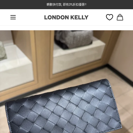
轉數快付款, 即有3%折扣優惠!!
本週特價 - Dior 低至7折
跳至內容
大
車