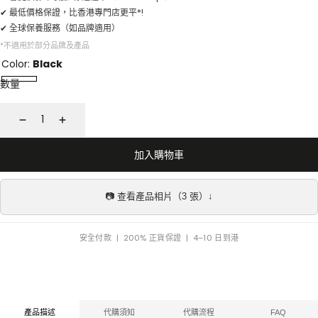
✔ 最低價格保證，比香港專門店更平*!
✔ 全球保養服務（如品牌適用）
*不適用於部分品牌及產品
Color:
Black
數量
減
增
少
加
加入購物車
📷 查看產品相片（3 張）↓
安全付款 | 200% 正貨保證 | 4–10 日到港
產品描述
代購須知
代購流程
FAQ