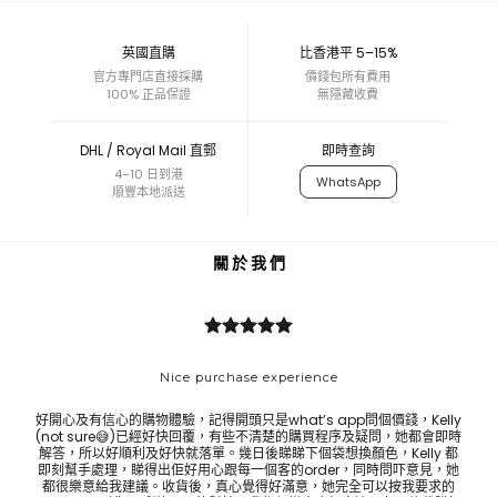
英國直購
比香港平 5–15%
官方專門店直接採購
價錢包所有費用
100% 正品保證
無隱藏收費
DHL / Royal Mail 直郵
即時查詢
4–10 日到港
WhatsApp
順豐本地派送
關 於 我 們
Nice purchase experience
好開心及有信心的購物體驗，記得開頭只是what’s app問個價錢，Kelly
Bes
(not sure😅)已經好快回覆，有些不清楚的購買程序及疑問，她都會即時
ask 
解答，所以好順利及好快就落單。幾日後睇睇下個袋想換顏色，Kelly 都
即刻幫手處理，睇得出佢好用心跟每一個客的order，同時問吓意見，她
都很樂意給我建議。收貨後，真心覺得好滿意，她完全可以按我要求的