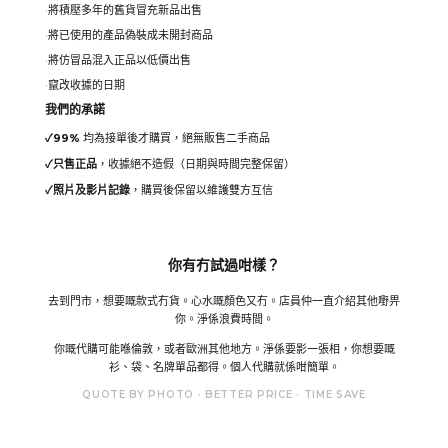
將積壓多年的舊貨冒充新品出售
將已使用的產品偽裝成未開封商品
將仿冒品混入正品以低價出售
竄改收據的日期
我們的承諾
✓
99%
均為接單後才購買，絕無販售二手商品
✓
只售正品
，收據絕不造假（日期與時間完整保留）
✓
照片及影片記錄
，購買後保留以維護雙方互信
你有冇試過咁樣？
去到門市，想要嘅款式冇貨。心水嘅顏色又冇。店員仲一直介紹其他嘢畀
你。淨係浪費時間。
你嘅代購可能喺倫敦，或者歐洲其他地方。淨係要影一張相，你想要嘅
衫、袋、名牌單品都得。個人代購就係咁簡單。
QUOTE BY PHOTO · BETTER PRICE · TIME SAVE