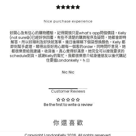
Nice purchase experience
好開心及有信心的購物體驗，記得開頭只是what’s app問個價錢，Kelly
Bes
(not sure😅)已經好快回覆，有些不清楚的購買程序及疑問，她都會即時
ask 
解答，所以好順利及好快就落單。幾日後睇睇下個袋想換顏色，Kelly 都
即刻幫手處理，睇得出佢好用心跟每一個客的order，同時問吓意見，她
都很樂意給我建議。收貨後，真心覺得好滿意，她完全可以按我要求的
schedule到貨。感謝Kelly的幫忙，我都很樂意介紹身邊朋友以後代購記
住要搵Londonkelly。🫰🏻
Nic Nic
Customer Reviews
Be the first to write a review
你 還 喜 歡
Copyright LondonKelly 2026. All rights reserved.