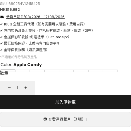
SKU: 680254V1G118425
正
HK$16,682
常
送貨日期
11/08/2026
–
17/08/2026
價
格
✔ 100% 全新正貨代購（如有需要可以陪驗，費用自費）
✔ 專門店 Full Set 交收，包括所有紙袋、紙盒、塵袋（如有）
✔ 會提供影印收據 或 送禮單（Gift Receipt）
✔ 最低價格保證，比香港專門店更平*!
✔ 全球保養服務（如品牌適用）
*不適用於部分品牌及產品
Color:
Apple Candy
數量
減
增
少
加
加入購物車
📷 查看產品相片（3 張）↓