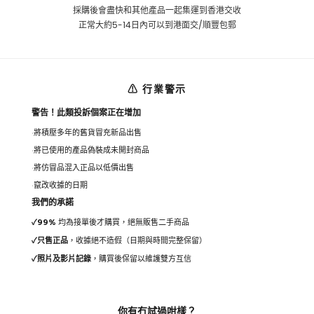
採購後會盡快和其他產品一起集運到香港交收
正常大約5-14日內可以到港面交/順豐包郵
⚠ 行業警示
警告！此類投訴個案正在增加
將積壓多年的舊貨冒充新品出售
將已使用的產品偽裝成未開封商品
將仿冒品混入正品以低價出售
竄改收據的日期
我們的承諾
✓
99%
均為接單後才購買，絕無販售二手商品
✓
只售正品
，收據絕不造假（日期與時間完整保留）
✓
照片及影片記錄
，購買後保留以維護雙方互信
你有冇試過咁樣？