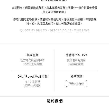
去到門市，想要嘅款式冇貨。心水嘅顏色又冇。店員仲一直介紹其他嘢畀
你。淨係浪費時間。
你嘅代購可能喺倫敦，或者歐洲其他地方。淨係要影一張相，你想要嘅
衫、袋、名牌單品都得。個人代購就係咁簡單。
QUOTE BY PHOTO · BETTER PRICE · TIME SAVE
英國直購
比香港平 5–15%
官方專門店直接採購
價錢包所有費用
100% 正品保證
無隱藏收費
DHL / Royal Mail 直郵
即時查詢
4–10 日到港
WhatsApp
順豐本地派送
關 於 我 們