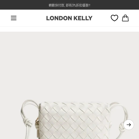
本週特價 - Dior 低至7折
轉數快付款, 即有3%折扣優惠!!
跳至內容
大
車