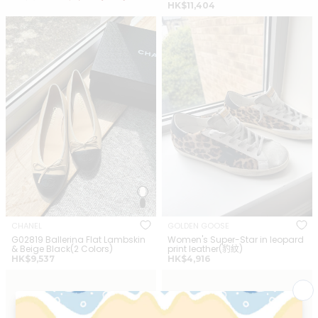
正
常
售
HK$11,404
常
價
價
CHANEL G02819 Ballerina Flat
GOLDEN GOOSE Women's
價
格
格
Lambskin & Beige Black(2
Super-Star in leopard print
格
Colors)
leather(豹紋)
CHANEL
GOLDEN GOOSE
G02819 Ballerina Flat Lambskin
Women's Super-Star in leopard
& Beige Black(2 Colors)
print leather(豹紋)
正
正
HK$9,537
HK$4,916
常
常
CELINE Block Sneakers with
CHRISTIAN DIOR Women's
價
價
Wedge Outsole
J'Adior Slingback Pump
格
格
Leather(Many)
Cotton(Black)