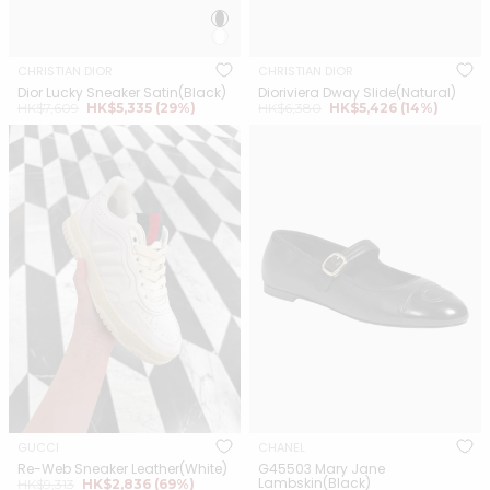
CHRISTIAN DIOR
CHRISTIAN DIOR
Dior Lucky Sneaker Satin(Black)
Dioriviera Dway Slide(Natural)
正
銷
正
銷
HK$7,609
HK$5,335
(29%)
HK$6,380
HK$5,426
(14%)
常
售
常
售
GUCCI Re-Web Sneaker
CHANEL G45503 Mary Jane
價
價
價
價
Leather(White)
格
格
Lambskin(Black)
格
格
GUCCI
CHANEL
Re-Web Sneaker Leather(White)
G45503 Mary Jane
正
銷
Lambskin(Black)
HK$9,313
HK$2,836
(69%)