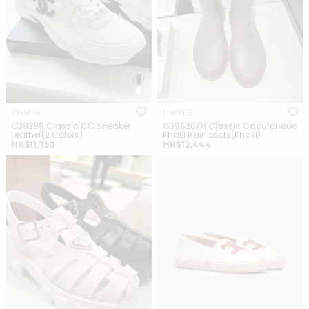
CHANEL
CHANEL
G38299 Classic CC Sneaker
G39620KH Classic Caoutchouc
Leather(2 Colors)
Khaki Rainboots(Khaki)
正
正
HK$11,750
HK$12,444
常
常
PRADA 1X853M Foam Rubber
CELINE Flat Espadrille with
價
價
Sandals(2 Colors)
Triomphe Patch Signature
格
格
Canvas(Many)