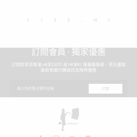
常
常
價
價
格
格
1
2
3
…
14
訂閱會員 · 獨家優惠
訂閱即享首單滿 HK$3,500 減 HK$80 專屬優惠碼，率先獲取
最新英國代購資訊及限時優惠
電
訂閱
子
郵
件
LONDONKELLY
英
國