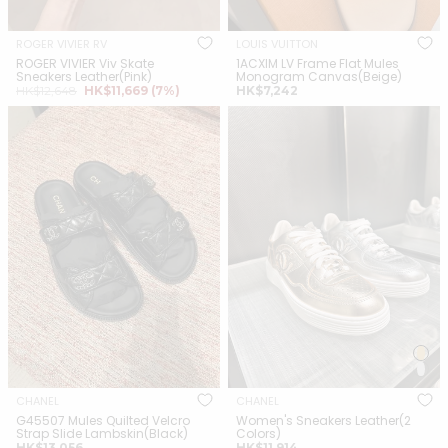
ROGER VIVIER RV
LOUIS VUITTON
ROGER VIVIER Viv Skate
1ACXIM LV Frame Flat Mules
Sneakers Leather(Pink)
Monogram Canvas(Beige)
正
銷
正
HK$12,648
HK$11,669
(7%)
HK$7,242
常
售
常
CHANEL G45507 Mules Quilted
CHANEL Women's Sneakers
價
價
價
Velcro Strap Slide
格
格
Leather(2 Colors)
格
Lambskin(Black)
CHANEL
CHANEL
G45507 Mules Quilted Velcro
Women's Sneakers Leather(2
Strap Slide Lambskin(Black)
Colors)
正
正
HK$13,056
HK$11,914