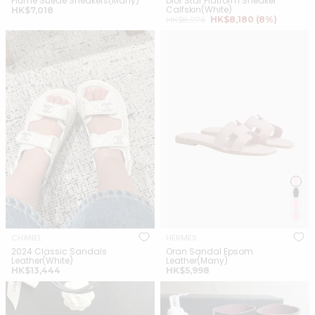
Plume Suede Sneakers(Many)
Dior Star Platform Sneaker
Calfskin(White)
正
HK$7,018
正
銷
HK$8,976
HK$8,180
(8%)
常
常
售
價
CHANEL 2024 Classic Sandals
HERMES Oran Sandal Epsom
價
價
格
Leather(White)
Leather(Many)
格
格
CHANEL
HERMES
2024 Classic Sandals
Oran Sandal Epsom
Leather(White)
Leather(Many)
正
正
HK$13,444
HK$5,998
常
常
CHANEL Classic Sandals
CHANEL G39620 Classic
價
價
Leather(Black)
Caoutchouc Black
格
格