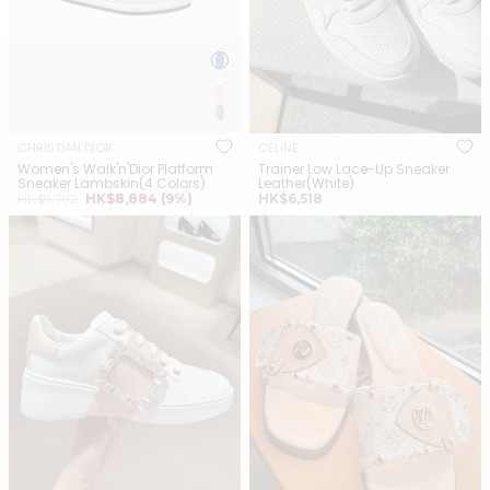
CHRISTIAN DIOR
CELINE
Women's Walk'n'Dior Platform
Trainer Low Lace-Up Sneaker
Sneaker Lambskin(4 Colors)
Leather(White)
正
銷
正
HK$9,792
HK$8,884
(9%)
HK$6,518
常
售
常
ROGER VIVIER Viv Skate
LOUIS VUITTON 1ACXIM LV
價
價
價
Sneakers Leather(Pink)
格
格
Frame Flat Mules Monogram
格
Canvas(Beige)