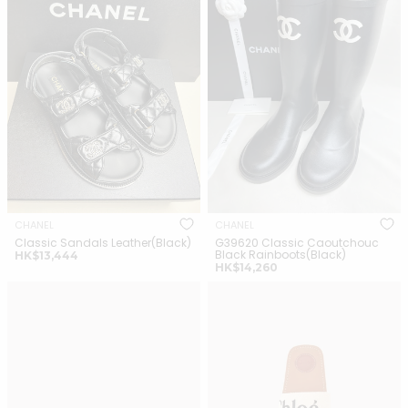
Rainboots(Black)
CHANEL
CHANEL
Classic Sandals Leather(Black)
G39620 Classic Caoutchouc
Black Rainboots(Black)
正
HK$13,444
正
HK$14,260
常
常
價
ROGER VIVIER Patent
CHLOE Woody Flat Mule Linen
價
格
Trompette Ballerinas(Grey
Canvas(2 Colors)
格
Patent)