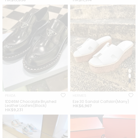
常
常
PRADA 1D246M Chocolate
HERMES Eze 30 Sandal
價
價
Brushed Leather
Calfskin(Many)
格
格
Loafers(Black)
PRADA
HERMES
1D246M Chocolate Brushed
Eze 30 Sandal Calfskin(Many)
Leather Loafers(Black)
正
HK$6,967
正
HK$9,231
常
常
價
LOUIS VUITTON 1AAP6H Time
HERMES Bouncing Sneaker
價
格
Out Trainers Monogram
Suede(Many)
格
Canvas(White)