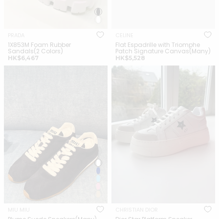
PRADA
CELINE
1X853M Foam Rubber
Flat Espadrille with Triomphe
Sandals(2 Colors)
Patch Signature Canvas(Many)
正
正
HK$6,467
HK$5,528
常
常
MIU MIU Plume Suede
CHRISTIAN DIOR Dior Star
價
價
Sneakers(Many)
Platform Sneaker
格
格
Calfskin(White)
MIU MIU
CHRISTIAN DIOR