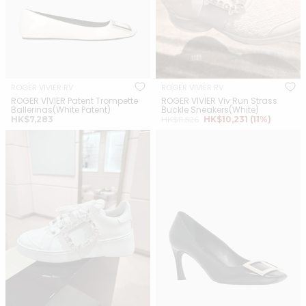
ROGER VIVIER RV
ROGER VIVIER RV
ROGER VIVIER Patent Trompette
ROGER VIVIER Viv Run Strass
Ballerinas(White Patent)
Buckle Sneakers(White)
正
銷
正
HK$7,283
HK$11,526
HK$10,231
(11%)
常
售
常
ROGER VIVIER Viv Skate
ROGER VIVIER Patent
價
價
價
Sneakers Leather(White)
Trompette Metal Buckle
格
格
格
Pumps(Black Patent)