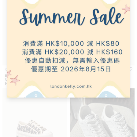
CELINE
CHRISTIAN DIOR
Block Sneakers with Wedge
Women's J'Adior Slingback
Outsole Leather(Many)
Pump Cotton(Black)
正
正
HK$7,426
HK$8,884
常
常
CHRISTIAN DIOR Women's
CELINE Trainer Low Lace-Up
價
價
售罄
Walk'n'Dior Platform Sneaker
Sneaker Leather(White)
格
格
Lambskin(4 Colors)