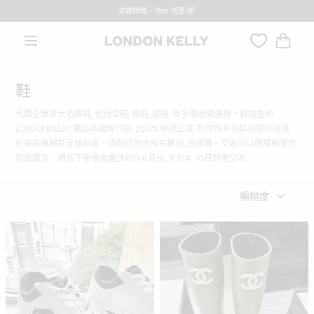
轉數快付款, 即有3%折扣優惠!!
本週特價 - Dior 低至7折
跳至內容
大
車
鞋
代購全新各大名牌鞋, 包括涼鞋, 拖鞋, 波鞋, 有多個品牌選擇。歡迎查詢
LONDONKELLY, 購自英國專門店, 200% 保證正貨, 包含所有包裝和影印收據,
所有品牌都有全球保養。價錢已包含所有費用, 免運費。交收可以選擇順豐包
郵或面交。網站下單後會盡快以DHL寄出, 大約4-10日到港交收。
暢銷度
CHANEL G38299 Classic CC
CHANEL G39620KH Classic
Sneaker Leather(2 Colors)
Caoutchouc Khaki
Rainboots(Khaki)