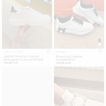
LOUIS VUITTON
HERMES
1AAP6H Time Out Trainers
Bouncing Sneaker
Monogram Canvas(White)
Suede(Many)
正
正
HK$8,721
HK$8,466
常
常
ROGER VIVIER Patent
ROGER VIVIER Viv Run Strass
價
價
Trompette Ballerinas(White
Buckle Sneakers(White)
格
格
Patent)