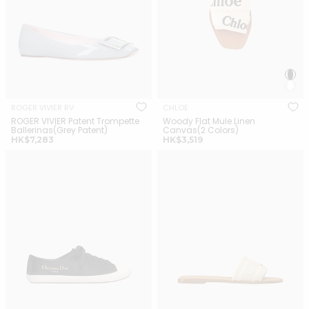
ROGER VIVIER RV
CHLOE
ROGER VIVIER Patent Trompette
Woody Flat Mule Linen
Ballerinas(Grey Patent)
Canvas(2 Colors)
正
正
HK$7,283
HK$3,519
常
常
CHRISTIAN DIOR Dior Lucky
CHRISTIAN DIOR Dioriviera
價
價
Sneaker Satin(Black)
Dway Slide(Natural)
格
格