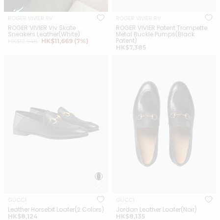
ROGER VIVIER RV
ROGER VIVIER RV
ROGER VIVIER Viv Skate
ROGER VIVIER Patent Trompette
Sneakers Leather(White)
Metal Buckle Pumps(Black
正
銷
Patent)
HK$12,648
HK$11,669
(7%)
正
常
售
HK$7,385
常
價
價
GUCCI Leather Horsebit
GUCCI Jordan Leather
價
格
格
Loafer(2 Colors)
Loafer(Noir)
格
GUCCI
GUCCI
Leather Horsebit Loafer(2 Colors)
Jordan Leather Loafer(Noir)
正
正
HK$8,124
HK$8,135