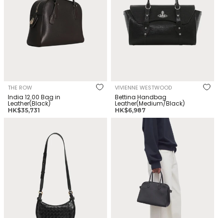
THE ROW
VIVIENNE WESTWOOD
India 12.00 Bag in
Bettina Handbag
Leather(Black)
Leather(Medium/Black)
正
正
HK$35,731
HK$6,987
常
常
BOTTEGA VENETA BV Gemelli
THE ROW Soft Margaux 10 Bag
價
價
Messenger Lambskin(3
Leather Grained Calfskin(2
格
格
Colors)
Colors)