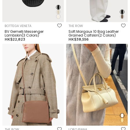
BOTTEGA VENETA
THE ROW
BV Gemelli Messenger
Soft Margaux 10 Bag Leather
Lambskin(3 Colors)
Grained Calfskin(2 Colors)
正
正
HK$22,823
HK$38,556
常
常
THE ROW Nu Twin Leather
LORO PIANA Loom Bag L25
價
價
Shoulder Bag(Brown)
Calfskin(2 Colors)
格
格
THE ROW
LORO PIANA