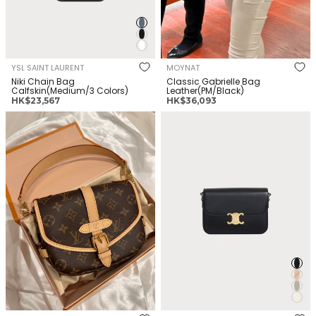
YSL SAINT LAURENT
MOYNAT
Niki Chain Bag
Classic Gabrielle Bag
Calfskin(Medium/3 Colors)
Leather(PM/Black)
正
正
HK$23,567
HK$36,093
常
常
LOUIS VUITTON M46740
CELINE Classique Triomphe
價
價
Saumur Bag Monogram
Bag Shiny Calfskin(4 Colors)
格
格
Canvas(BB/Brown)