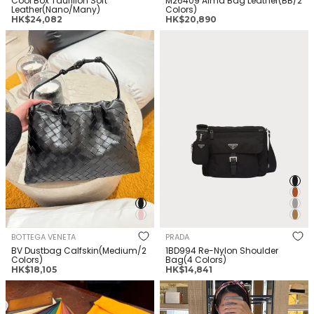
Cool Box Taurillon Soft
M26409 Alma Bag Leather(BB/2
Leather(Nano/Many)
Colors)
正
正
HK$24,082
HK$20,890
常
常
BOTTEGA VENETA BV Dustbag
PRADA 1BD994 Re-Nylon
價
價
Calfskin(Medium/2 Colors)
Shoulder Bag(4 Colors)
格
格
BOTTEGA VENETA
PRADA
BV Dustbag Calfskin(Medium/2
1BD994 Re-Nylon Shoulder
Colors)
Bag(4 Colors)
正
正
HK$18,105
HK$14,841
常
常
GOYARD Cap-Vert Camera
CELINE Folco Bag Triomphe
價
價
Bag Goyardine Canvas &
Canvas(Medium/2 Colors)
格
格