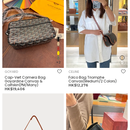
Calfskin(PM/Many)
+3
GOYARD
CELINE
Cap-Vert Camera Bag
Folco Bag Triomphe
Goyardine Canvas &
Canvas(Medium/2 Colors)
Calfskin(PM/Many)
正
HK$12,276
正
HK$19,406
常
常
價
LOUIS VUITTON M13151 Low Key
LOEWE Madrid Bag(Small/3
價
格
Messenger Bag Suede(2
Colors)
格
Colors)