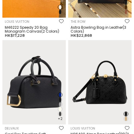
LOUIS VUITTON
THE ROW
M46222 Speedy 20 Bag
Astra Bowling Bag in Leather(3
Monogram Canvas(2 Colors)
Colors)
正
正
HK$17,228
HK$22,868
常
常
DELVAUX Cool Box Taurillon
LOUIS VUITTON M26409 Alma
價
價
Soft Leather(Nano/Many)
Bag Leather(BB/2 Colors)
格
格
+2
DELVAUX
LOUIS VUITTON