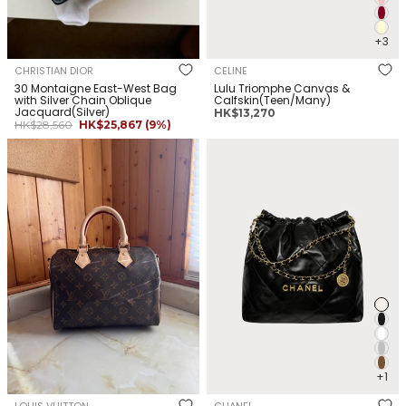
+3
CHRISTIAN DIOR
CELINE
30 Montaigne East-West Bag
Lulu Triomphe Canvas &
with Silver Chain Oblique
Calfskin(Teen/Many)
Jacquard(Silver)
正
HK$13,270
正
銷
HK$28,560
HK$25,867
(9%)
常
常
售
價
LOUIS VUITTON M46977
CHANEL AS3261 22 Handbag
價
價
格
Speedy Bandoulière 25 Bag
格
格
Shiny Calfskin(Medium/Many)
Monogram Canvas(Brown)
+1
LOUIS VUITTON
CHANEL