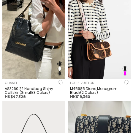
Shiny Calfskin(Small/3 Colors)
Monogram Black(2 Colors)
格
格
CHANEL
LOUIS VUITTON
AS3260 22 Handbag Shiny
M45985 Diane Monogram
Calfskin(Small/3 Colors)
Black(2 Colors)
正
正
HK$47,328
HK$19,360
常
常
CHRISTIAN DIOR Dior Bobby
CHRISTIAN DIOR 30 Montaigne
價
價
Multicarry Bag Grained
Bag Oblique
格
格
Calfskin(2 Colors)
Jacquard(Small/Blue)