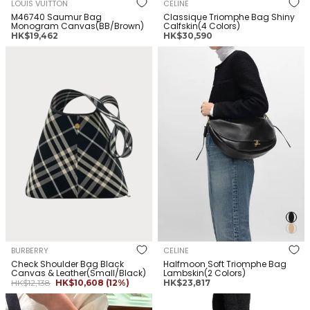
LOUIS VUITTON
CELINE
M46740 Saumur Bag
Classique Triomphe Bag Shiny
Monogram Canvas(BB/Brown)
Calfskin(4 Colors)
正
正
HK$19,462
HK$30,590
常
常
BURBERRY Check Shoulder Bag
CELINE Halfmoon Soft
價
價
Black Canvas &
Triomphe Bag Lambskin(2
格
格
Leather(Small/Black)
Colors)
BURBERRY
CELINE
Check Shoulder Bag Black
Halfmoon Soft Triomphe Bag
Canvas & Leather(Small/Black)
Lambskin(2 Colors)
正
銷
正
HK$12,138
HK$10,608
(12%)
HK$23,817
常
售
常
PRADA Explore Re-Nylon
BALENCIAGA(W) Rodeo
價
價
價