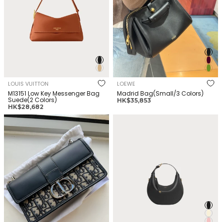
LOUIS VUITTON
LOEWE
M13151 Low Key Messenger Bag
Madrid Bag(Small/3 Colors)
Suede(2 Colors)
正
HK$35,853
正
HK$28,682
常
常
價
CHRISTIAN DIOR 30 Montaigne
CELINE Lulu Triomphe Canvas
價
格
East-West Bag with Silver
& Calfskin(Teen/Many)
格
Chain Oblique
Jacquard(Silver)