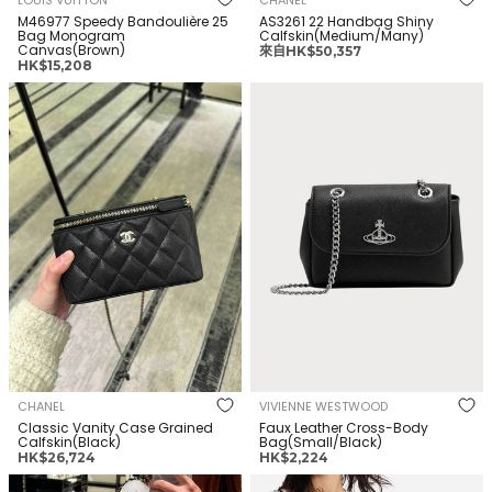
M46977 Speedy Bandoulière 25
AS3261 22 Handbag Shiny
Bag Monogram
Calfskin(Medium/Many)
Canvas(Brown)
正
來自HK$50,357
正
HK$15,208
常
常
價
CHANEL Classic Vanity Case
VIVIENNE WESTWOOD Faux
價
格
Grained Calfskin(Black)
Leather Cross-Body
格
Bag(Small/Black)
CHANEL
VIVIENNE WESTWOOD
Classic Vanity Case Grained
Faux Leather Cross-Body
Calfskin(Black)
Bag(Small/Black)
正
正
HK$26,724
HK$2,224
常
常
CHANEL AS3260 22 Handbag
LOUIS VUITTON M45985 Diane
價
價