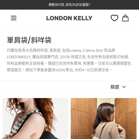
本週特價 - Dior 低至7折
轉數快付款, 即有3%折扣優惠!!
跳至內容
大
車
單肩袋/斜咩袋
代購全新各大名牌斜咩袋, 單肩袋, 包括Loewe, Celine, Dior 等品牌
LONDONKELLY, 購自英國專門店, 200% 保證正貨, 包含所有包裝和影印收據,
所有品牌都有全球保養。價錢已包含所有費用, 免運費。交收可以選擇順豐包
郵或面交。網站下單後會盡快以DHL寄出, 大約4-10日到港交收。
精選
LOUIS VUITTON M46386 Diane
LOUIS VUITTON M46583 Diane
Bag(3 Colors)
Satchel Bag Monogram
Canvas(Beige)