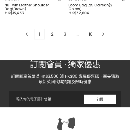
Nu Twin Leather Shoulder
Loom Bag L25 Calfskin(2
Bag(Brown)
Colors)
正
正
HK$15,433
HK$32,604
常
常
價
價
格
格
1
2
3
…
16
訂閱會員 · 獨家優惠
訂閱即享首單滿 HK$3,500 減 HK$80 專屬優惠碼，率先獲取
最新英國代購資訊及限時優惠
電
訂閱
子
郵
件