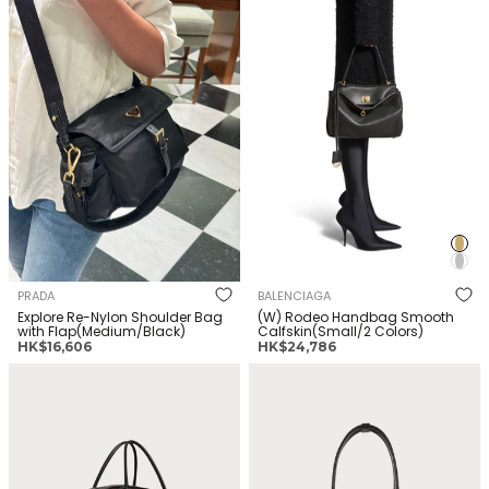
Shoulder Bag with
格
格
Handbag Smooth
格
Flap(Medium/Black)
Calfskin(Small/2 Colors)
PRADA
BALENCIAGA
Explore Re-Nylon Shoulder Bag
(W) Rodeo Handbag Smooth
with Flap(Medium/Black)
Calfskin(Small/2 Colors)
正
正
HK$16,606
HK$24,786
常
常
THE ROW India 12.00 Bag in
VIVIENNE WESTWOOD Bettina
價
價
Leather(Black)
Handbag
格
格
Leather(Medium/Black)