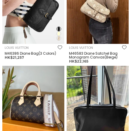
LOUIS VUITTON
LOUIS VUITTON
M46386 Diane Bag(3 Colors)
M46583 Diane Satchel Bag
Monogram Canvas(Beige)
正
HK$21,257
正
HK$22,165
常
常
價
LOUIS VUITTON M46222
THE ROW Astra Bowling Bag in
價
格
Speedy 20 Bag Monogram
Leather(3 Colors)
格
Canvas(2 Colors)