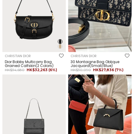
CHRISTIAN DIOR
CHRISTIAN DIOR
Dior Bobby Multicarry Bag
30 Montaigne Bag Oblique
Grained Calfskin(2 Colors)
Jacquard(Small/Blue)
正
銷
正
銷
HK$34,680
HK$32,263
(6%)
HK$30,090
HK$27,836
(7%)
常
售
常
售
YSL SAINT LAURENT Niki Chain
MOYNAT Classic Gabrielle Bag
價
價
價
價
Bag Calfskin(Medium/3
格
格
Leather(PM/Black)
格
格
Colors)