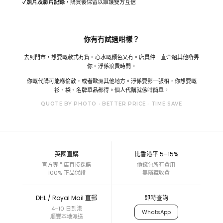
✓
照片及影片記錄
，購買後保留以維護雙方互信
你有冇試過咁樣？
去到門市，想要嘅款式冇貨。心水嘅顏色又冇。店員仲一直介紹其他嘢畀
你。淨係浪費時間。
你嘅代購可能喺倫敦，或者歐洲其他地方。淨係要影一張相，你想要嘅
衫、袋、名牌單品都得。個人代購就係咁簡單。
QUOTE BY PHOTO · BETTER PRICE · TIME SAVE
英國直購
比香港平 5–15%
官方專門店直接採購
價錢包所有費用
100% 正品保證
無隱藏收費
DHL / Royal Mail 直郵
即時查詢
4–10 日到港
WhatsApp
順豐本地派送