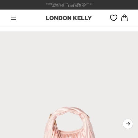
銅鑼灣門市: 13/08 及 14/08 休息
轉數快付款, 即有3%折扣優惠!!
本週特價 - Dior 低至7折
跳至內容
大
車